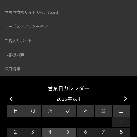
中古車検索サイト U-car Search
サービス・アフターケア
ご購入サポート
お客様の声
採用情報
営業日カレンダー
2026年 8月
日
月
火
水
木
金
土
26
27
28
29
30
31
1
2
3
4
5
6
7
8