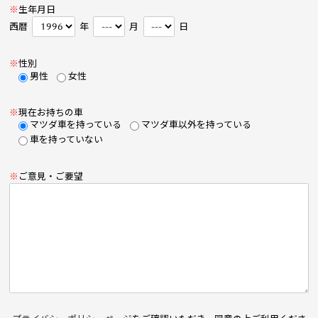
※
生年月日
西暦
年
月
日
※
性別
男性
女性
※
現在お持ちの車
マツダ車を持っている
マツダ車以外を持っている
車を持っていない
※
ご意見・ご要望