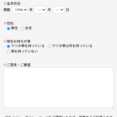
※
生年月日
西暦
年
月
日
※
性別
男性
女性
※
現在お持ちの車
マツダ車を持っている
マツダ車以外を持っている
車を持っていない
※
ご意見・ご要望