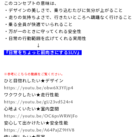
このコンセプトの意味は、
・デザインの美しさで、乗り込むたびに気分が上がること
・走りの気持ちよさで、行きたいところへ躊躇なく行けること
・乗る全員が快適でいられること
・万が一のときに守ってくれる安全性
・日常の行動範囲を広げてくれる実用性
↓
『日常をちょっと前向きにするSUV』
※参考にこちらの動画をご覧ください。
ひと目惚れしたい★デザイン
https://youtu.be/obw6X3YFjp4
ワクワクしたい★走行性能
https://youtu.be/gU23vd524r4
心地よくいたい★室内空間
https://youtu.be/OC6psWRWJFo
安心して出かけたい★安全性能
https://youtu.be/A64PaJZ9HV8
使い倒したい★荷室