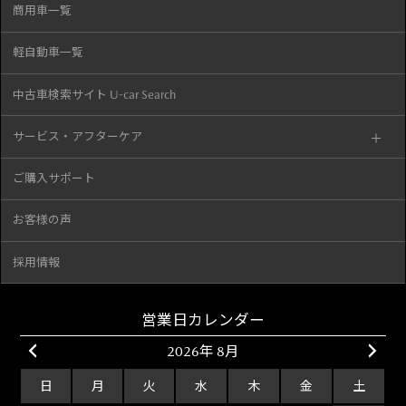
商用車一覧
軽自動車一覧
中古車検索サイト U-car Search
サービス・アフターケア
ご購入サポート
お客様の声
採用情報
営業日カレンダー
2026年 8月
日
月
火
水
木
金
土