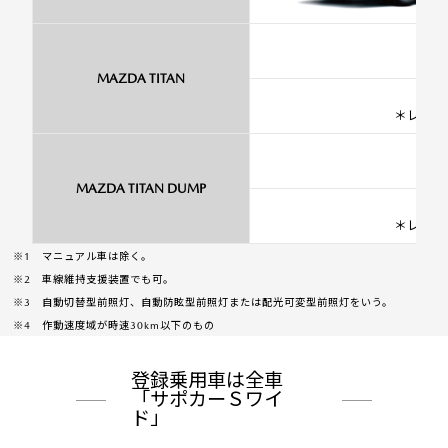
MAZDA TITAN
＊レスオ
MAZDA TITAN DUMP
＊レスオ
※1 マニュアル車は除く。
※2 車線維持支援装置でも可。
※3 自動切替型前照灯、自動防眩型前照灯または配光可変型前照灯をいう。
※4 作動速度域が時速30km以下のもの
登録乗用車は全車
「サポカーＳワイ
ド」