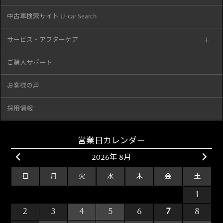
中古車検索サイト U-car Search
サービス・アフターケア
ご購入サポート
お客様の声
採用情報
営業日カレンダー
2026年 8月
日
月
火
水
木
金
土
26
27
28
29
30
31
1
2
3
4
5
6
7
8