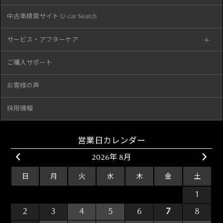
中古車検索サイト U-car Search
サービス・アフターケア
ご購入サポート
お客様の声
採用情報
営業日カレンダー
2026年 8月
日
月
火
水
木
金
土
26
27
28
29
30
31
1
2
3
4
5
6
7
8